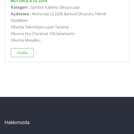
MOTOROLA LS 2208
Kategori :
Symbol Kablolu Okuyucular
Açıklama :
Motorola LS 2208 Barkod Okuyucu Teknik
Özellikleri
Okuma Teknolojisi Lazer Tarama
Okuma Hızı (Tarama) 100 tarama/sn
Okuma Mesafes..
İncele
Hakkımızda